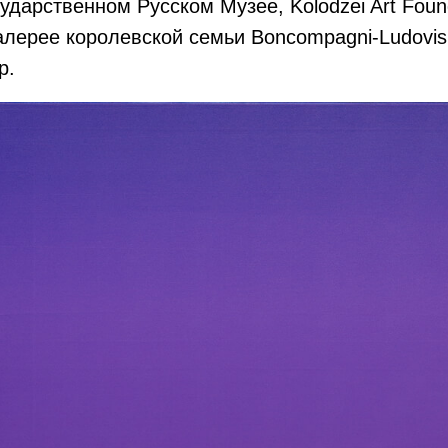
ударственном Русском Музее, Kolodzei Art Foun
алерее королевской семьи Boncompagni-Ludovis
р.