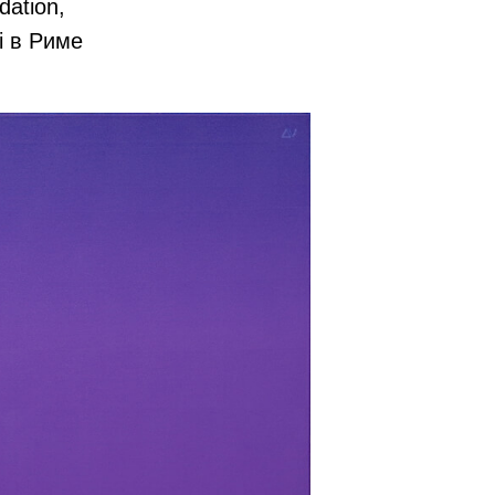
dation,
i в Риме