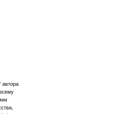
У автора
 всему
мии
ства,