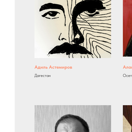
Адиль Астемиров
Ала
Дагестан
Осет