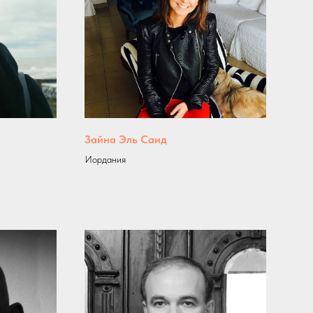
Зайна Эль Саид
Иордания