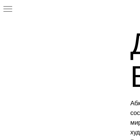
Абх
сос
ми
ху