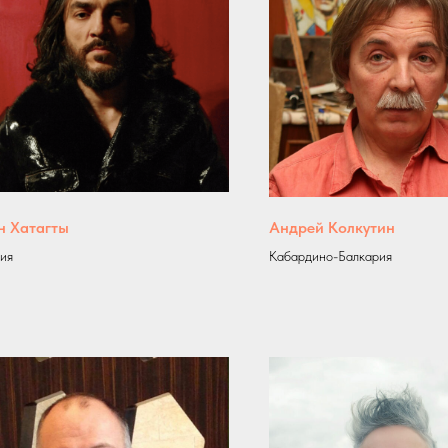
н Хатагты
Андрей Колкутин
ия
Кабардино-Балкария