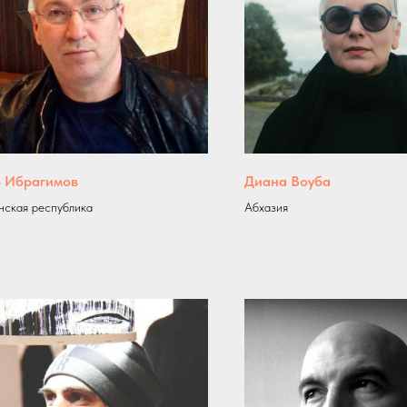
 Ибрагимов
Диана Воуба
нская республика
Абхазия