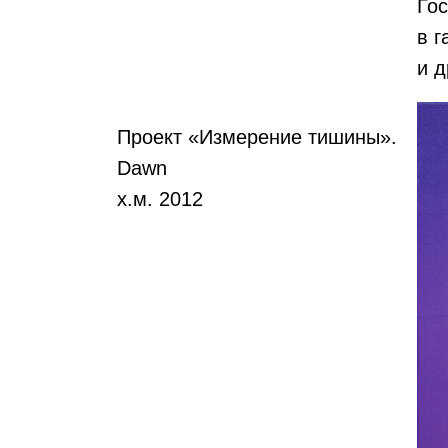
Гос
в г
и д
Проект «Измерение тишины».
Dawn
х.м. 2012